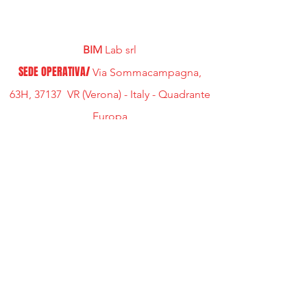
BIM
Lab srl
SEDE OPERATIVA/
Via Sommacampagna,
63H, 37137 VR (Verona) - Italy - Quadrante
Europa
TELEFONO /
+39 3473051919
MAIL /
amministrazione@bimlabsrl.it
P.IVA/
-
04494290234