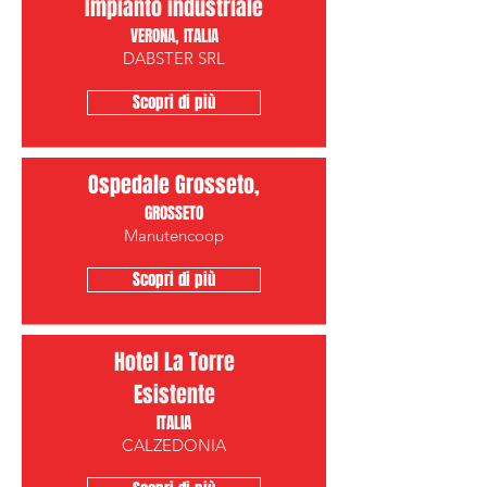
Impianto industriale
VERONA, ITALIA
DABSTER SRL
Scopri di più
Ospedale Grosseto,
GROSSETO
Manutencoop
Scopri di più
Hotel La Torre
Esistente
ITALIA
CALZEDONIA