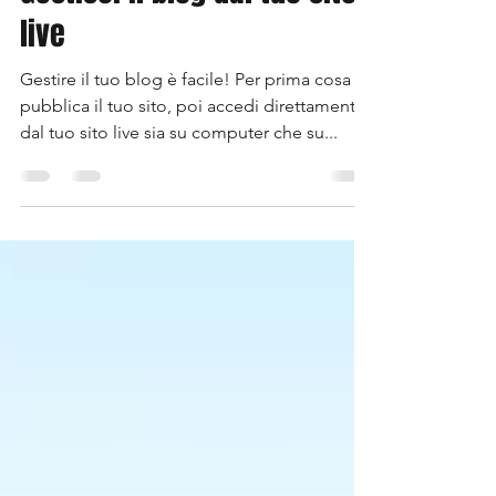
Gestisci il blog dal tuo sito
live
Gestire il tuo blog è facile! Per prima cosa
pubblica il tuo sito, poi accedi direttamente
dal tuo sito live sia su computer che su...