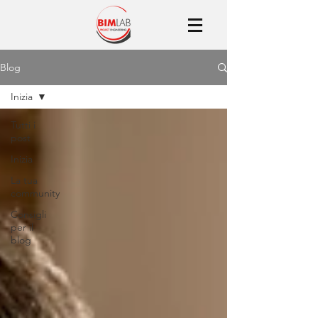
Blog
Inizia
Tutti i
post
Inizia
La tua
community
Consigli
per il
blog